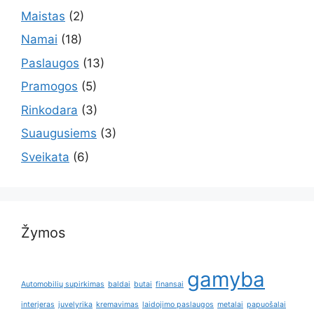
Maistas
(2)
Namai
(18)
Paslaugos
(13)
Pramogos
(5)
Rinkodara
(3)
Suaugusiems
(3)
Sveikata
(6)
Žymos
gamyba
Automobilių supirkimas
baldai
butai
finansai
interjeras
juvelyrika
kremavimas
laidojimo paslaugos
metalai
papuošalai