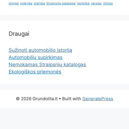
pinigai
prekyba
statyba
Straipsnių katalogai
technika
verslas
Vilnius
Draugai
Sužinoti automobilio istoriją
Automobilių supirkimas
Nemokamas Straipsnių katalogas
Ekologiškos priemonės
© 2026 Grundolita.lt
• Built with
GeneratePress