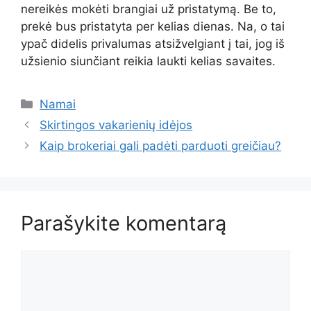
nereikės mokėti brangiai už pristatymą. Be to,
prekė bus pristatyta per kelias dienas. Na, o tai
ypač didelis privalumas atsižvelgiant į tai, jog iš
užsienio siunčiant reikia laukti kelias savaites.
Kategorijos
Namai
Skirtingos vakarienių idėjos
Kaip brokeriai gali padėti parduoti greičiau?
Parašykite komentarą
Komentaras