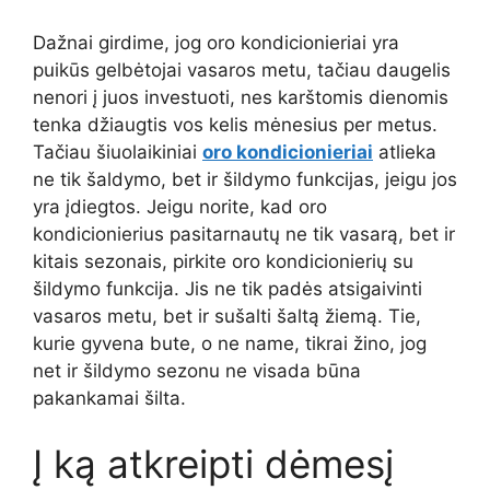
Dažnai girdime, jog oro kondicionieriai yra
puikūs gelbėtojai vasaros metu, tačiau daugelis
nenori į juos investuoti, nes karštomis dienomis
tenka džiaugtis vos kelis mėnesius per metus.
Tačiau šiuolaikiniai
oro kondicionieriai
atlieka
ne tik šaldymo, bet ir šildymo funkcijas, jeigu jos
yra įdiegtos. Jeigu norite, kad oro
kondicionierius pasitarnautų ne tik vasarą, bet ir
kitais sezonais, pirkite oro kondicionierių su
šildymo funkcija. Jis ne tik padės atsigaivinti
vasaros metu, bet ir sušalti šaltą žiemą. Tie,
kurie gyvena bute, o ne name, tikrai žino, jog
net ir šildymo sezonu ne visada būna
pakankamai šilta.
Į ką atkreipti dėmesį