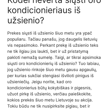
kondicionieriaus iš
užsienio?
Prekes siųsti iš užsienio šiuo metu yra ypač
populiaru. Tačiau panašu, jog daugelis lietuvių
vis nepasimoko. Perkant prekę iš užsienio teks
ne tik ilgiau jos laukti, bet ir už pristatymą
pakloti nemažą sumelę. Taigi, ar tikrai apsimoka
siųsti oro kondicionierių iš užsienio? Tuo labiau,
jog užsienio rinkoje šiuo metu gausu apgaulių,
per kurias sukčiai stengiasi išvilioti pinigus iš
užsieniečių. Jeigu norite, kad oro
kondicionierius būtų kokybiškas ir pigesnis,
užuot pirkę iš užsienio, verčiau paieškokite,
kokios prekės šiuo metu Lietuvoje su akcija.
Tokiu būdu ne tik nusipirksite pigiau, bet ir