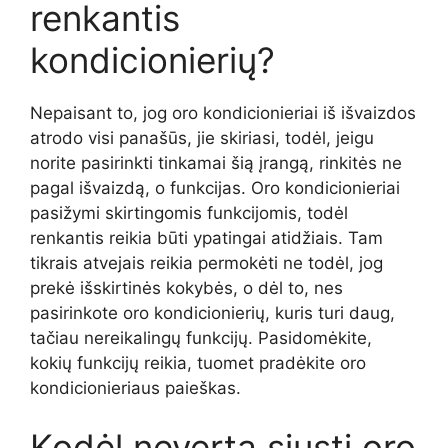
renkantis
kondicionierių?
Nepaisant to, jog oro kondicionieriai iš išvaizdos
atrodo visi panašūs, jie skiriasi, todėl, jeigu
norite pasirinkti tinkamai šią įrangą, rinkitės ne
pagal išvaizdą, o funkcijas. Oro kondicionieriai
pasižymi skirtingomis funkcijomis, todėl
renkantis reikia būti ypatingai atidžiais. Tam
tikrais atvejais reikia permokėti ne todėl, jog
prekė išskirtinės kokybės, o dėl to, nes
pasirinkote oro kondicionierių, kuris turi daug,
tačiau nereikalingų funkcijų. Pasidomėkite,
kokių funkcijų reikia, tuomet pradėkite oro
kondicionieriaus paieškas.
Kodėl neverta siųsti oro