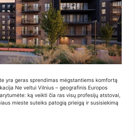
este yra geras sprendimas mėgstantiems komfortą
okacija Ne veltui Vilnius – geografinis Europos
rytumėte: ką veikti čia ras visų profesijų atstovai,
lniaus mieste suteiks patogią prieigą ir susisiekimą