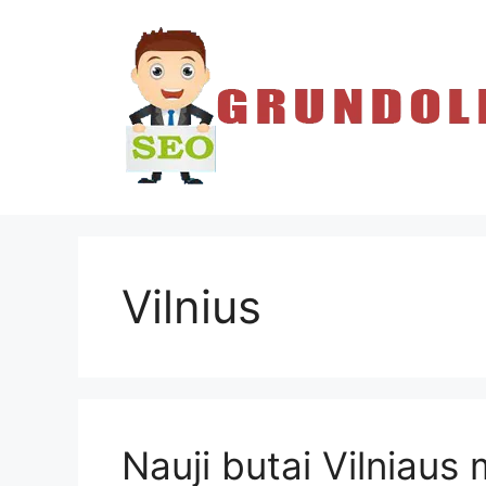
Pereiti
prie
turinio
Vilnius
Nauji butai Vilniaus 