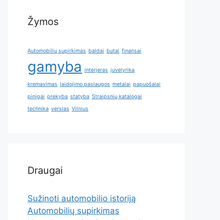
Žymos
Automobilių supirkimas
baldai
butai
finansai
gamyba
interjeras
juvelyrika
kremavimas
laidojimo paslaugos
metalai
papuošalai
pinigai
prekyba
statyba
Straipsnių katalogai
technika
verslas
Vilnius
Draugai
Sužinoti automobilio istoriją
Automobilių supirkimas