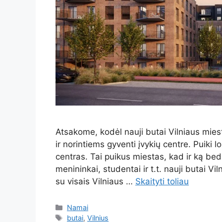
Atsakome, kodėl nauji butai Vilniaus mi
ir norintiems gyventi įvykių centre. Puiki l
centras. Tai puikus miestas, kad ir ką beda
menininkai, studentai ir t.t. nauji butai Vi
su visais Vilniaus …
Skaityti toliau
Kategorijos
Namai
Žymos
butai
,
Vilnius