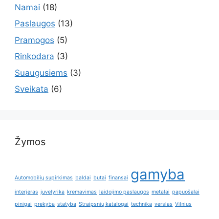
Namai
(18)
Paslaugos
(13)
Pramogos
(5)
Rinkodara
(3)
Suaugusiems
(3)
Sveikata
(6)
Žymos
gamyba
Automobilių supirkimas
baldai
butai
finansai
interjeras
juvelyrika
kremavimas
laidojimo paslaugos
metalai
papuošalai
pinigai
prekyba
statyba
Straipsnių katalogai
technika
verslas
Vilnius