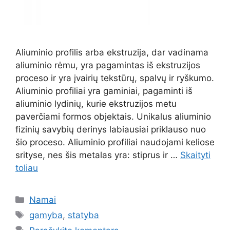
Aliuminio profilis arba ekstruzija, dar vadinama
aliuminio rėmu, yra pagamintas iš ekstruzijos
proceso ir yra įvairių tekstūrų, spalvų ir ryškumo.
Aliuminio profiliai yra gaminiai, pagaminti iš
aliuminio lydinių, kurie ekstruzijos metu
paverčiami formos objektais. Unikalus aliuminio
fizinių savybių derinys labiausiai priklauso nuo
šio proceso. Aliuminio profiliai naudojami keliose
srityse, nes šis metalas yra: stiprus ir …
Skaityti
toliau
Kategorijos
Namai
Žymos
gamyba
,
statyba