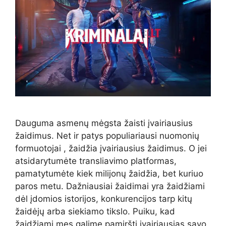
Dauguma asmenų mėgsta žaisti įvairiausius
žaidimus. Net ir patys populiariausi nuomonių
formuotojai , žaidžia įvairiausius žaidimus. O jei
atsidarytumėte transliavimo platformas,
pamatytumėte kiek milijonų žaidžia, bet kuriuo
paros metu. Dažniausiai žaidimai yra žaidžiami
dėl įdomios istorijos, konkurencijos tarp kitų
žaidėjų arba siekiamo tikslo. Puiku, kad
žaidžiami mes galime pamiršti įvairiausias savo