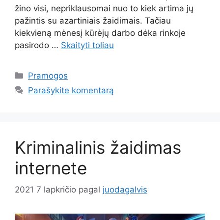
žino visi, nepriklausomai nuo to kiek artima jų
pažintis su azartiniais žaidimais. Tačiau
kiekvieną mėnesį kūrėjų darbo dėka rinkoje
pasirodo …
Skaityti toliau
Kategorijos
Pramogos
Parašykite komentarą
Kriminalinis žaidimas
internete
2021 7 lapkričio
pagal
juodagalvis