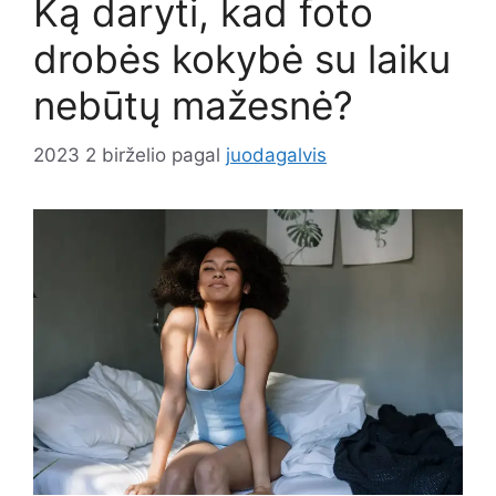
Ką daryti, kad foto
drobės kokybė su laiku
nebūtų mažesnė?
2023 2 birželio
pagal
juodagalvis