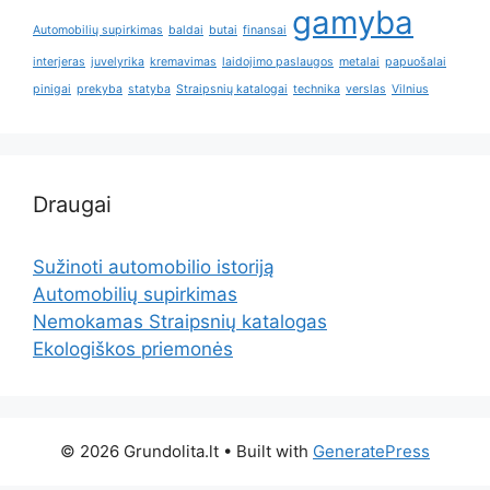
gamyba
Automobilių supirkimas
baldai
butai
finansai
interjeras
juvelyrika
kremavimas
laidojimo paslaugos
metalai
papuošalai
pinigai
prekyba
statyba
Straipsnių katalogai
technika
verslas
Vilnius
Draugai
Sužinoti automobilio istoriją
Automobilių supirkimas
Nemokamas Straipsnių katalogas
Ekologiškos priemonės
© 2026 Grundolita.lt
• Built with
GeneratePress