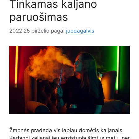
Tinkamas kaljano
paruošimas
2022 25 birželio
pagal
juodagalvis
Žmonės pradeda vis labiau domėtis kaljanais.
Kadangi kaljanai jau egzistuoja šimtus metų, per