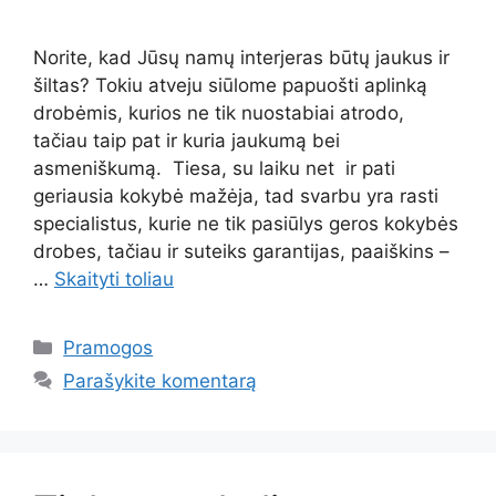
Norite, kad Jūsų namų interjeras būtų jaukus ir
šiltas? Tokiu atveju siūlome papuošti aplinką
drobėmis, kurios ne tik nuostabiai atrodo,
tačiau taip pat ir kuria jaukumą bei
asmeniškumą. Tiesa, su laiku net ir pati
geriausia kokybė mažėja, tad svarbu yra rasti
specialistus, kurie ne tik pasiūlys geros kokybės
drobes, tačiau ir suteiks garantijas, paaiškins –
…
Skaityti toliau
Kategorijos
Pramogos
Parašykite komentarą