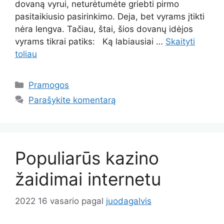
dovaną vyrui, neturėtumėte griebti pirmo
pasitaikiusio pasirinkimo. Deja, bet vyrams įtikti
nėra lengva. Tačiau, štai, šios dovanų idėjos
vyrams tikrai patiks: Ką labiausiai …
Skaityti
toliau
Kategorijos
Pramogos
Parašykite komentarą
Populiarūs kazino
žaidimai internetu
2022 16 vasario
pagal
juodagalvis