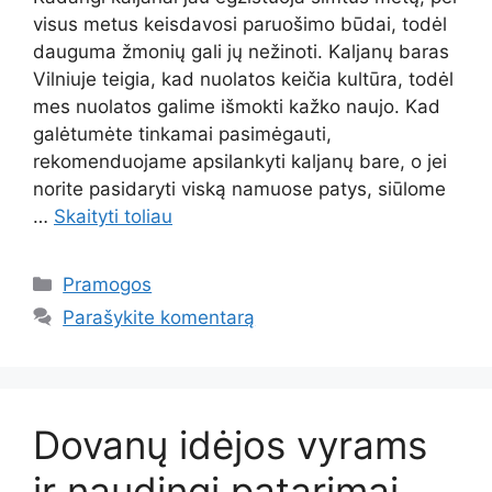
visus metus keisdavosi paruošimo būdai, todėl
dauguma žmonių gali jų nežinoti. Kaljanų baras
Vilniuje teigia, kad nuolatos keičia kultūra, todėl
mes nuolatos galime išmokti kažko naujo. Kad
galėtumėte tinkamai pasimėgauti,
rekomenduojame apsilankyti kaljanų bare, o jei
norite pasidaryti viską namuose patys, siūlome
…
Skaityti toliau
Kategorijos
Pramogos
Parašykite komentarą
Dovanų idėjos vyrams
ir naudingi patarimai