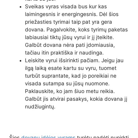
Sveikas vyras visada bus kur kas
laimingesnis ir energingesnis. Dėl šios
priežasties tyrimai taip pat yra gera
dovana. Pagalvokite, koks tyrimų paketas
labiausiai tiktų jūsų vyrui ir jį įteikite.
Galbūt dovana nėra pati įdomiausia,
tačiau itin praktiška ir naudinga.
Leiskite vyrui išsirinkti pačiam. Jeigu jau
ilgą laiką esate kartu su vyru, tuomet
turbūt suprantate, kad jo poreikiai ne
visada sutampa su jūsų nuomone.
Paklauskite, ko jam šiuo metu reikia.
Galbūt jis atvirai pasakys, kokia dovana jį
nudžiugintų.
Šios
dovanų idėjos vyrams
turėtų padėti nupirkti