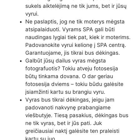
sukels aiktelėjimą ne tik jums, bet ir jūsų
vyrui.
Ne paslaptis, jog ne tik moterys mėgsta
atsipalaiduoti. Vyrams SPA gali būti
naudingas lygiai tiek pat, kiek ir moterims.
Padovanokite vyrui kelionę į SPA centrą.
Garantuojame, jis tikrai bus dėkingas.
Galbūt jūsų dailus vyras mėgsta
fotografuotis? Tokiu atveju fotosesija
būtų tinkama dovana. O dar geriau
fotosesija dviems – tokiu būdu galėsite
įsiamžinti kartu su brangiu vyru.
Vyras bus tikrai dėkingas, jeigu jam
padovanoti nakvynę prabangiame
viešbutyje. Tiesą pasakius, dėkingas bus
ne tik vyras, bet ir jūs pati. Juk
greičiausiai naktį galėsite ten praleisti
kartu su juo.