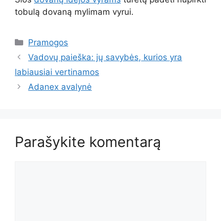
tobulą dovaną mylimam vyrui.
Kategorijos
Pramogos
Vadovų paieška: jų savybės, kurios yra
labiausiai vertinamos
Adanex avalynė
Parašykite komentarą
Komentaras