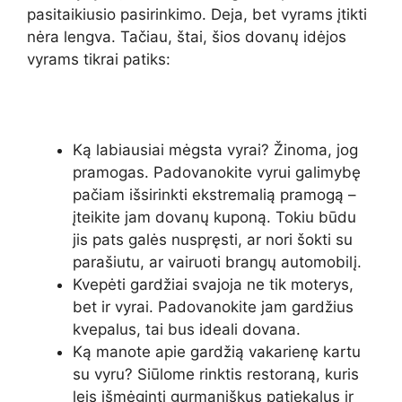
pasitaikiusio pasirinkimo. Deja, bet vyrams įtikti
nėra lengva. Tačiau, štai, šios dovanų idėjos
vyrams tikrai patiks:
Ką labiausiai mėgsta vyrai? Žinoma, jog
pramogas. Padovanokite vyrui galimybę
pačiam išsirinkti ekstremalią pramogą –
įteikite jam dovanų kuponą. Tokiu būdu
jis pats galės nuspręsti, ar nori šokti su
parašiutu, ar vairuoti brangų automobilį.
Kvepėti gardžiai svajoja ne tik moterys,
bet ir vyrai. Padovanokite jam gardžius
kvepalus, tai bus ideali dovana.
Ką manote apie gardžią vakarienę kartu
su vyru? Siūlome rinktis restoraną, kuris
leis išmėginti gurmaniškus patiekalus ir