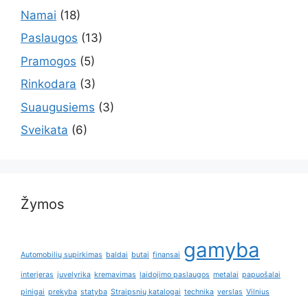
Namai
(18)
Paslaugos
(13)
Pramogos
(5)
Rinkodara
(3)
Suaugusiems
(3)
Sveikata
(6)
Žymos
gamyba
Automobilių supirkimas
baldai
butai
finansai
interjeras
juvelyrika
kremavimas
laidojimo paslaugos
metalai
papuošalai
pinigai
prekyba
statyba
Straipsnių katalogai
technika
verslas
Vilnius