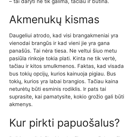
– tai daryti ne tik galima, tačiau ir būtina.
Akmenukų kismas
Daugeliui atrodo, kad visi brangakmeniai yra
vienodai brangūs ir kad vieni jie yra gana
panašūs. Tai nėra tiesa. Ne veltui šiuo metu
pasiūla rinkoje tokia plati. Kinta ne tik vertė,
tačiau ir kitos smulkmenos. Faktas, kad visada
bus tokių opcijų, kurios kainuoja pigiau. Bus
tokių, kurios yra labai brangios. Tačiau kaina
neturėtų būti esminis rodiklis. Ir pats tai
suprasite, kai pamatysite, kokio grožio gali būti
akmenys.
Kur pirkti papuošalus?