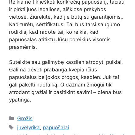
Reikia ne tik ieškoti konkrečių papuošalų, tačiau
ir pirkti juos legaliose, aiškiose prekybos
vietose. Žiūrėkite, kad jie būtų su garantijomis,.
Kad turėtų sertifikatus. Tai bus tarsi saugumo
rodiklis, kad radote tai, ko reikia, kad
papuošalas atitiktų Jūsų poreikius visomis
prasmėmis.
Suteikite sau galimybę kasdien atrodyti puikiai.
Galima dėvėti prabanga kvepiančius
papuošalus be jokios progos, kasdien. Juk tai
gali pakelti nuotaiką. O dažnam žmogui tik
atrodant gražiai ir pasitikint savimi – diena bus
ypatinga.
Kategorijos
Grožis
Žymos
juvelyrika
,
papuošalai