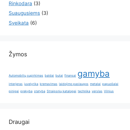
Rinkodara
(3)
Suaugusiems
(3)
Sveikata
(6)
Žymos
gamyba
Automobilių supirkimas
baldai
butai
finansai
interjeras
juvelyrika
kremavimas
laidojimo paslaugos
metalai
papuošalai
pinigai
prekyba
statyba
Straipsnių katalogai
technika
verslas
Vilnius
Draugai