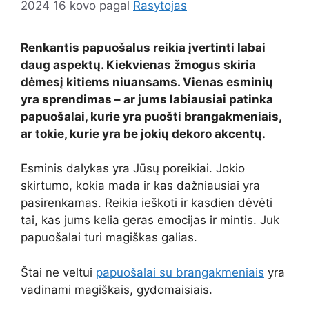
2024 16 kovo
pagal
Rasytojas
Renkantis papuošalus reikia įvertinti labai
daug aspektų. Kiekvienas žmogus skiria
dėmesį kitiems niuansams. Vienas esminių
yra sprendimas – ar jums labiausiai patinka
papuošalai, kurie yra puošti brangakmeniais,
ar tokie, kurie yra be jokių dekoro akcentų.
Esminis dalykas yra Jūsų poreikiai. Jokio
skirtumo, kokia mada ir kas dažniausiai yra
pasirenkamas. Reikia ieškoti ir kasdien dėvėti
tai, kas jums kelia geras emocijas ir mintis. Juk
papuošalai turi magiškas galias.
Štai ne veltui
papuošalai su brangakmeniais
yra
vadinami magiškais, gydomaisiais.